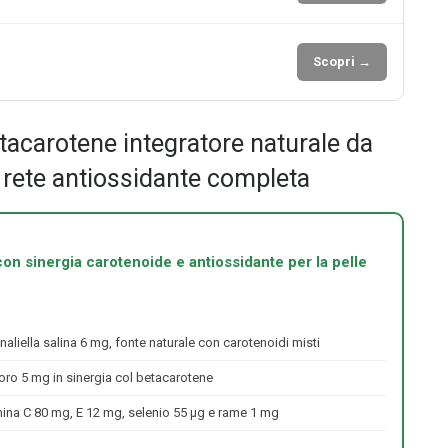
Scopri →
acarotene integratore naturale da
e rete antiossidante completa
con sinergia carotenoide e antiossidante per la pelle
liella salina 6 mg, fonte naturale con carotenoidi misti
o 5 mg in sinergia col betacarotene
ina C 80 mg, E 12 mg, selenio 55 μg e rame 1 mg