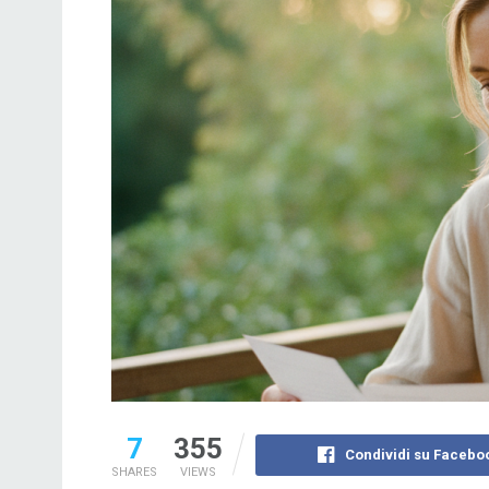
7
355
Condividi su Facebo
SHARES
VIEWS