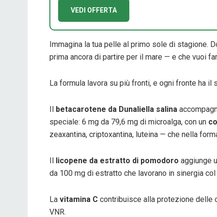
VEDI OFFERTA
Immagina la tua pelle al primo sole di stagione. D
prima ancora di partire per il mare — e che vuoi far
La formula lavora su più fronti, e ogni fronte ha il
Il
betacarotene da Dunaliella salina
accompagna 
speciale: 6 mg da 79,6 mg di microalga, con un
co
zeaxantina, criptoxantina, luteina — che nella form
Il
licopene da estratto di pomodoro
aggiunge u
da 100 mg di estratto che lavorano in sinergia col
La
vitamina C
contribuisce alla protezione delle 
VNR.