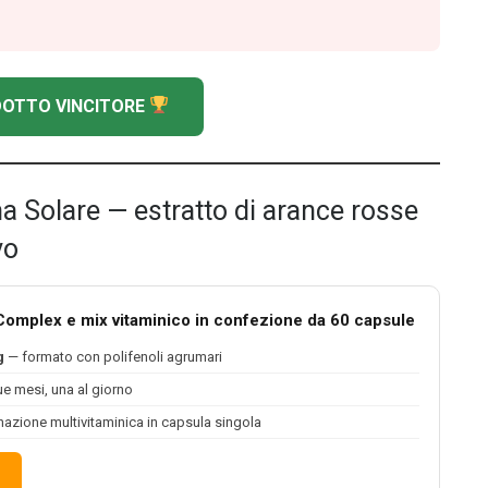
ODOTTO VINCITORE
a Solare — estratto di arance rosse
vo
omplex e mix vitaminico in confezione da 60 capsule
g
— formato con polifenoli agrumari
e mesi, una al giorno
zione multivitaminica in capsula singola