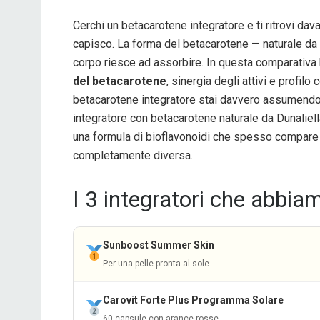
Cerchi un betacarotene integratore e ti ritrovi da
capisco. La forma del betacarotene — naturale da 
corpo riesce ad assorbire. In questa comparativa 
del betacarotene
, sinergia degli attivi e profil
betacarotene integratore stai davvero assumendo, 
integratore con betacarotene naturale da Dunaliell
una formula di bioflavonoidi che spesso compare 
completamente diversa.
I 3 integratori che abbia
Sunboost Summer Skin
Per una pelle pronta al sole
Carovit Forte Plus Programma Solare
60 capsule con arance rosse