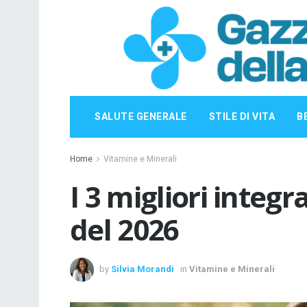
SALUTE GENERALE
STILE DI VITA
B
Home
Vitamine e Minerali
I 3 migliori integ
del 2026
by
Silvia Morandi
in
Vitamine e Minerali