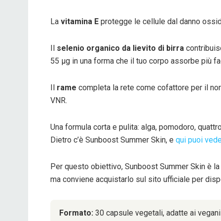
La
vitamina E
protegge le cellule dal danno ossi
Il
selenio organico da lievito di birra
contribuis
55 μg in una forma che il tuo corpo assorbe più fa
Il
rame
completa la rete come cofattore per il n
VNR.
Una formula corta e pulita: alga, pomodoro, quattro
Dietro c’è Sunboost Summer Skin, e
qui puoi ved
Per questo obiettivo, Sunboost Summer Skin è la s
ma conviene acquistarlo sul sito ufficiale per disp
Formato:
30 capsule vegetali, adatte ai vegani