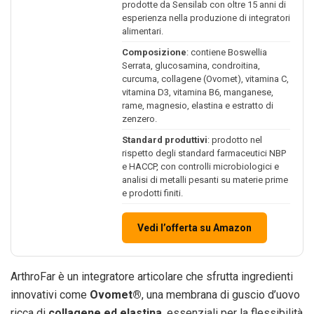
prodotte da Sensilab con oltre 15 anni di
esperienza nella produzione di integratori
alimentari.
Composizione
: contiene Boswellia
Serrata, glucosamina, condroitina,
curcuma, collagene (Ovomet), vitamina C,
vitamina D3, vitamina B6, manganese,
rame, magnesio, elastina e estratto di
zenzero.
Standard produttivi
: prodotto nel
rispetto degli standard farmaceutici NBP
e HACCP, con controlli microbiologici e
analisi di metalli pesanti su materie prime
e prodotti finiti.
Vedi l’offerta su Amazon
ArthroFar è un integratore articolare che sfrutta ingredienti
innovativi come
Ovomet®
, una membrana di guscio d’uovo
ricca di
collagene ed elastina
, essenziali per la flessibilità