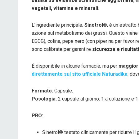
basata su evidenze scientifiche aggiornate
, 
vegetali, vitamine e minerali
.
L’ingrediente principale,
Sinetrol®
, è un estratto
azione sul metabolismo dei grassi. Questo viene p
EGCG), colina, pepe nero (con piperina per favorir
sono calibrate per garantire
sicurezza e risultat
È disponibile in alcune farmacie, ma per
maggiore
direttamente sul sito ufficiale Naturadika
, dov
Formato:
Capsule.
Posologia:
2 capsule al giorno: 1 a colazione e 1
PRO:
Sinetrol® testato clinicamente per ridurre il