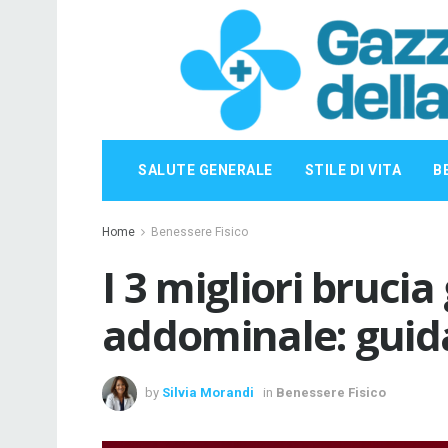
SALUTE GENERALE
STILE DI VITA
B
Home
Benessere Fisico
I 3 migliori brucia
addominale: guida
by
Silvia Morandi
in
Benessere Fisico