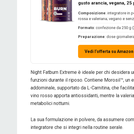
gusto arancia, vegana, 25
Composizione
: integratore in 
rossa e valeriana; vegano e senz
Formato
: confezione da 250 g (
Preparazione
: dose giornalier
Vedi l’offerta su Amazon
Night Fatburn Extreme è ideale per chi desidera u
funzioni durante il riposo. Contiene Morosil™, un e
addominale, supportato da L-Carnitina, che facilita
vino rosso apporta antiossidanti, mentre la valeria
metabolici notturni.
La sua formulazione in polvere, da assumere come
integratore che si integri nella routine serale.