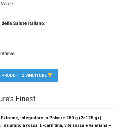
 Verde.
della Salute italiano.
ottimali.
EL PRODOTTO VINCITORE
re’s Finest
 Extreme, Integratore in Polvere 250 g (2×125 g) |
 da arancia rossa, L-carnitina, vite rossa e valeriana –