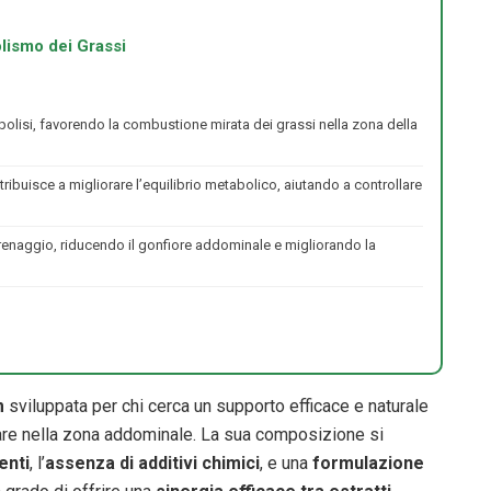
olismo dei Grassi
a lipolisi, favorendo la combustione mirata dei grassi nella zona della
tribuisce a migliorare l’equilibrio metabolico, aiutando a controllare
l drenaggio, riducendo il gonfiore addominale e migliorando la
m
sviluppata per chi cerca un supporto efficace e naturale
olare nella zona addominale. La sua composizione si
enti
, l’
assenza di additivi chimici
, e una
formulazione