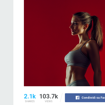
2.1k
103.7k
Condividi su F
SHARES
VIEWS