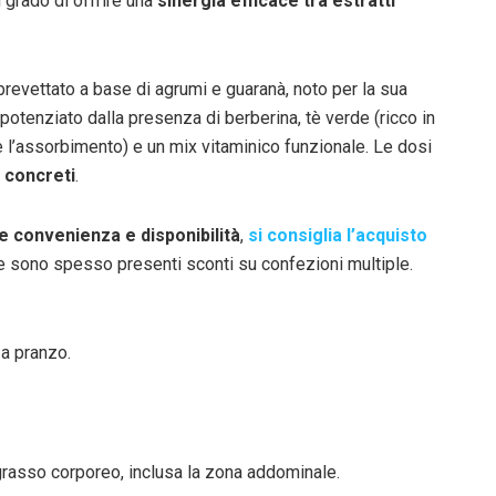
in grado di offrire una
sinergia efficace tra estratti
 brevettato a base di agrumi e guaranà, noto per la sua
otenziato dalla presenza di berberina, tè verde (ricco in
e l’assorbimento) e un mix vitaminico funzionale. Le dosi
i concreti
.
 convenienza e disponibilità
,
si consiglia l’acquisto
e sono spesso presenti sconti su confezioni multiple.
 a pranzo.
 grasso corporeo, inclusa la zona addominale.