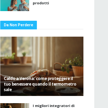
prodotti
Da Non Perdere
Caldo a Verona: come proteggere il
tuo benessere quando il termometro
sale
I migliori integratori di