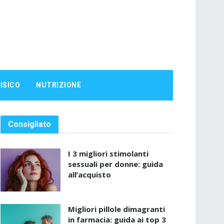
ISICO
NUTRIZIONE
Consigliato
I 3 migliori stimolanti
sessuali per donne: guida
all’acquisto
Migliori pillole dimagranti
in farmacia: guida ai top 3