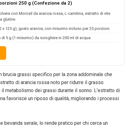
 porzioni 250 g (Confezione da 2)
polvere con Morosil da arancia rossa, L-carnitina, estratto di vite
a glutine.
2 x 125 g), gusto arancia, con misurino incluso per 25 porzioni.
a di 5 g (1 misurino) da sciogliere in 200 ml di acqua.
n brucia grassi specifico per la zona addominale che
stratto di arancia rossa noto per ridurre il grasso
 il metabolismo dei grassi durante il sonno. L’estratto di
na favorisce un riposo di qualità, migliorando i processi
 bevanda serale, lo rende pratico per chi cerca un