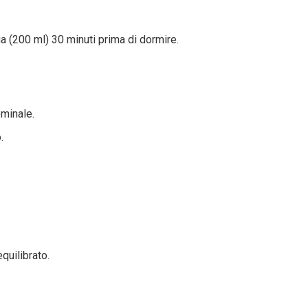
ua (200 ml) 30 minuti prima di dormire.
ominale.
.
quilibrato.